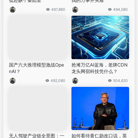
低还缺个秦始皇
我的万事开头难
497,860
494,580
国产六大推理模型激战Ope
抢滩万亿AI蓝海，老牌CDN
nAI？
龙头网宿科技凭什么？
492,080
504,620
无人驾驶产业链全景图：一
如何看待黄仁勋改口说，英