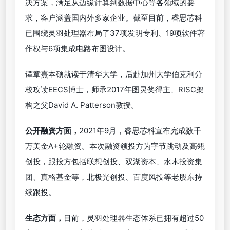
决方案，满足从边缘计算到数据中心等各领域的要
求，客户涵盖国内外多家企业。截至目前，睿思芯科
已围绕灵羽处理器布局了37项发明专利、19项软件著
作权与6项集成电路布图设计。
谭章熹本硕就读于清华大学，后赴加州大学伯克利分
校攻读EECS博士，师承2017年图灵奖得主、RISC架
构之父David A. Patterson教授。
公开融资方面，
2021年9月，睿思芯科宣布完成数千
万美金A+轮融资。本次融资领投方为字节跳动及高瓴
创投，跟投方包括联想创投、双湖资本、水木投资集
团、真格基金等，北极光创投、百度风投等老股东持
续跟投。
生态方面，
目前，灵羽处理器生态体系已拥有超过50