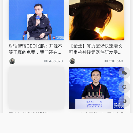
对话智谱CEO张鹏：开源不
【聚焦】算力需求快速增长
等于真的免费，我们还在做
可重构神经元器件研发受到
预训练大模型｜钛媒体AGI
我国政策重视
486,870
510,540
国产智驾迎战特斯拉FSD，
超6.4亿次下载！智源发布具
AI含量差几何？
身大脑等五大新技术，王仲
远：具身智能的淘汰赛还没
510,710
448,420