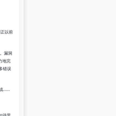
I正以前
。漏洞
力地完
多错误
战……
句诗里