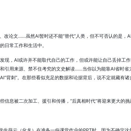
、改论文……虽然AI暂时还不能“替代”人类，但不可否认的是，A
的日常工作和生活中。
发现，AI或许并不能取代自己的工作，但或许能让自己丢掉工作
和引用来源、禁不住考究的文史解读……当你以为能靠AI省时省
AI“背刺”。在那些看似充足的数据和论据背后，说不定就藏有诸
些信息被二次加工、援引和传播，“后真相时代”将迎来更大的挑
大学生薛云（化名）在准备一份课堂作业的PPT时，因为不确定这