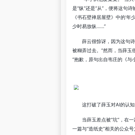
是“纵”还是“从”，便将这句
《书石壁禅居屋壁》中的‘年
少时易放纵……”
薛云很惊讶，因为这句诗
被糊弄过去。”然而，当薛玉很
“抱歉，原句出自韦庄的《与小
这打破了薛玉对AI的认
当薛玉差点被“坑”，在
一篇与“造纸史”相关的公众