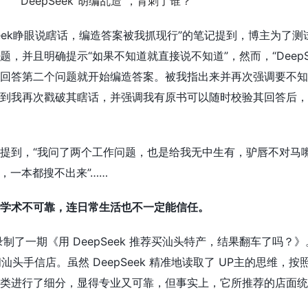
Seek睁眼说瞎话，编造答案被我抓现行”的笔记提到，博主为了测试
，并且明确提示“如果不知道就直接说不知道”，然而，“DeepS
回答第二个问题就开始编造答案。被我指出来并再次强调要不知
到我再次戳破其瞎话，并强调我有原书可以随时校验其回答后，
提到，“我问了两个工作问题，也是给我无中生有，驴唇不对马嘴
，一本都搜不出来”……
和学术不可靠，连日常生活也不一定能信任。
录制了一期《用 DeepSeek 推荐买汕头特产，结果翻车了吗？
 询问汕头手信店。虽然 DeepSeek 精准地读取了 UP主的思维，
类进行了细分，显得专业又可靠，但事实上，它所推荐的店面统