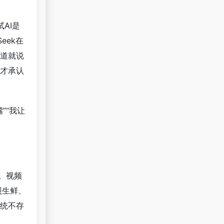
AI是
eek在
道就说
才承认
”“我让
》。视频
按照生鲜、
统不存