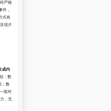
经严格
事件，
方式有
呈现片
I生成内
括：数
案；数
—面对
能力，无