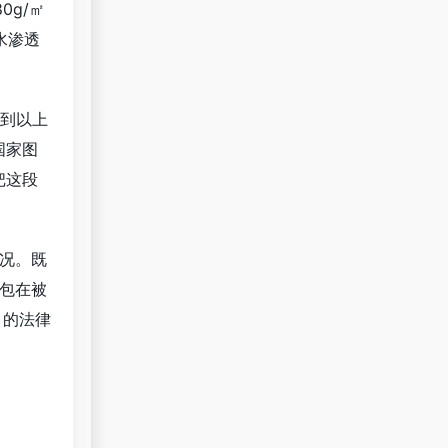
0g/㎡
水渗透
到以上
国家图
把这段
况。既
豆包在被
引的法律