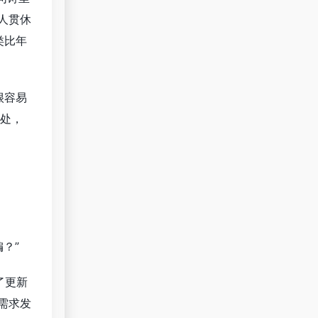
诗人贯休
类比年
很容易
出处，
？”
了更新
需求发