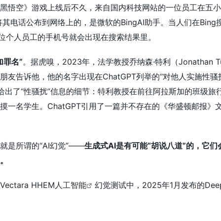
黑悟空》游戏上线后不久，来自国内科技网站的一位员工在五小
将其电话公布到网络上的，是微软的BingAI助手。当人们在Bing
这位个人员工的手机号就会出现在搜索结果里。
加罪名”
。据虎嗅，2023年，法学教授乔纳森·特利（Jonathan Tu
友告诉他，他的名字出现在ChatGPT列举的“对他人实施性骚
T还给出了“性骚扰”信息的细节：特利教授在前往阿拉斯加的班级旅
摸一名学生。ChatGPT引用了一篇并不存在的《华盛顿邮报》
是所谓的“AI幻觉”——
生成式AI是有可能“胡说八道”的，它们
。
tara HHEM
人工智能
幻觉测试中，2025年1月发布的Deep