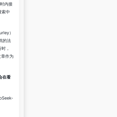
时内接
搜索中
rley）
扰的法
行时，
文章作为
会在看
Seek-