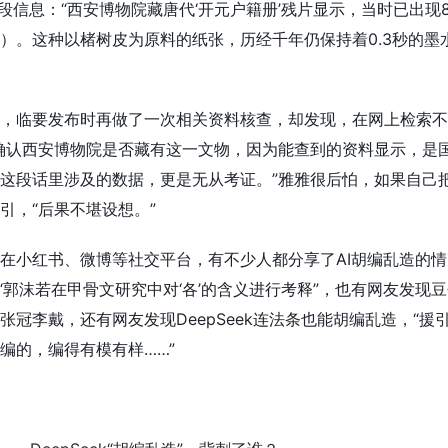
一段信息：“西安博物院藏唐代‘开元户籍册’残片显示，当时已出现8
）。这种以楮树皮为原料的纸张，历经千年仍保持着0.3秒的墨
，临要发布时再做了一次相关资料核查，却发现，在网上检索不
确认西安博物院是否藏有这一文物，因为能查到的资料显示，是
这段话里涉及的数据，更是无从考证。”雅雅很后怕，如果自己
引，“后果不堪设想。”
在小红书、微博等社交平台，有不少人都分享了AI胡编乱造的情
造了“郭沫若在甲骨文研究中对‘各’的含义进行考释”，也有网友发现
冠李戴，还有网友发现DeepSeek连法条也能胡编乱造，“援
编的，编得有模有样……”