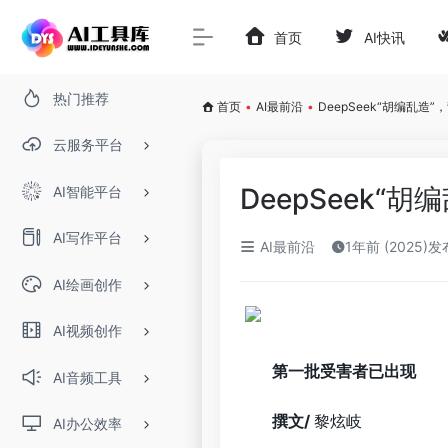
首页
AI快讯
热门推荐
首页
•
AI最前沿
•
DeepSeek“胡编乱造
云服务平台
DeepSeek“
AI智能平台
AI写作平台
AI最前沿
1年前 (2025)发
AI绘画创作
AI视频创作
第一批受害者已出现
AI音频工具
撰文
/
黎炫岐
AI办公效率