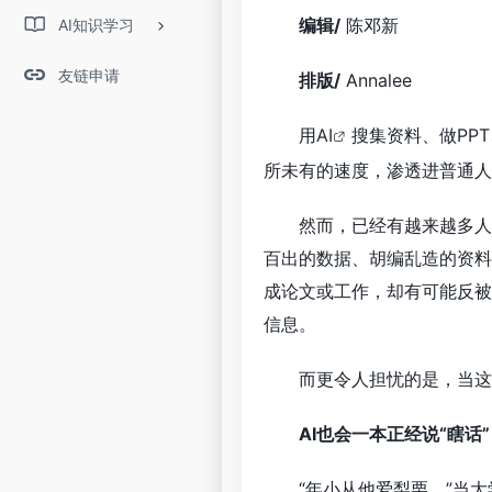
编辑
/
陈邓新
AI知识学习
友链申请
排版
/
Annalee
用
AI
搜集资料、做PPT
所未有的速度，渗透进普通人
然而，已经有越来越多人
百出的数据、胡编乱造的资料
成论文或工作，却有可能反被
信息。
而更令人担忧的是，当这
AI也会一本正经说“瞎话”
“年小从他爱梨栗。”当