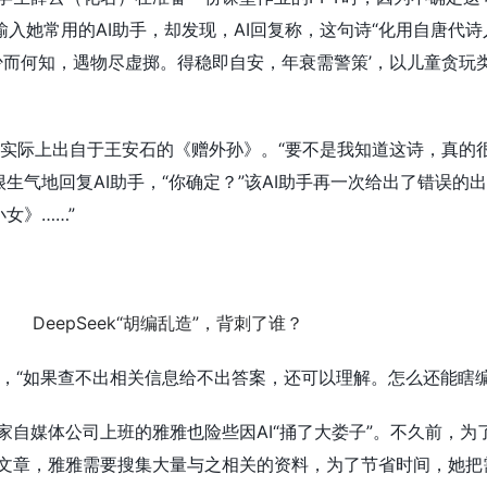
诗输入她常用的AI助手，却发现，AI回复称，这句诗“化用自唐代
少而何知，遇物尽虚掷。得稳即自安，年衰需警策’，以儿童贪玩
实际上出自于王安石的《赠外孙》。“要不是我知道这诗，真的
生气地回复AI助手，“你确定？”该AI助手再一次给出了错误的
女》……”
知，“如果查不出相关信息给不出答案，还可以理解。怎么还能瞎编
一家自媒体公司上班的雅雅也险些因AI“捅了大娄子”。不久前，为
号文章，雅雅需要搜集大量与之相关的资料，为了节省时间，她把