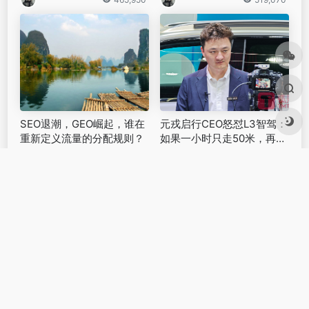
SEO退潮，GEO崛起，谁在
元戎启行CEO怒怼L3智驾：
重新定义流量的分配规则？
如果一小时只走50米，再安
全我们都不会用｜2025上海
413,180
505,660
车展
IDEYUNSHE集合全球各类现有优质AI工具，欢迎您的体验