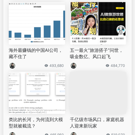
海外最赚钱的中国AI公司，
五一最火“旅游搭子”问世，
藏不住了
吸金数亿、风口起飞
493,680
484,770
类比的长河，为何流到大模
千亿级市场风口，家庭机器
型就被截流？
人迎来新玩家
465,950
519,070