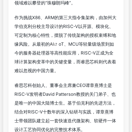
领域难以攀登的“珠穆朗玛峰”。
作为挑战X86、ARM的第三大指令集架构，由加州大
学伯克利分校主导设计的RISC-V以开源、模块化、
可定制为核心特性，摆脱了传统架构的授权束缚和地
缘风险。从最初的
AI
oT、MCU等轻量级场景到如
今的服务器处理器等高性能应用，RISC-V正成为全
球计算架构变革中的关键变量，而睿思芯科则代表着
难以忽视的中国力量。
睿思芯科创始人、董事会主席兼CEO谭章熹博士是
RISC-V发明者David Patterson教授的关门弟子、也
是唯一的中国大陆博士生。基于伯克利的先进方法，
结合对RISC-V十数年的深入钻研与实践，谭章熹博
士带领团队建立起一套快速迭代微架构、软硬件一体
设计工艺协同优化的完整技术体系。