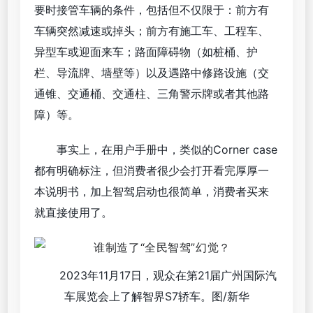
要时接管车辆的条件，包括但不仅限于：前方有
车辆突然减速或掉头；前方有施工车、工程车、
异型车或迎面来车；路面障碍物（如桩桶、护
栏、导流牌、墙壁等）以及遇路中修路设施（交
通锥、交通桶、交通柱、三角警示牌或者其他路
障）等。
事实上，在用户手册中，类似的Corner case
都有明确标注，但消费者很少会打开看完厚厚一
本说明书，加上智驾启动也很简单，消费者买来
就直接使用了。
2023年11月17日，观众在第21届广州国际汽
车展览会上了解智界S7轿车。图/新华