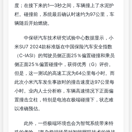
度；在接下来的1—3秒之间，车辆撞上了水泥护
栏。碰撞前，系统最后确认时速约为97公里，车
辆随后开始燃烧。
中保研汽车技术研究试验中心数据显示，小
米SU7 2024款标准版在中国保险汽车安全指数
（C-IASI）的驾驶员侧正面25％偏置碰撞和乘员
侧正面25％偏置碰撞中，获得优秀（G）评价。
但是，这一测试的高速工况为64公里每小时。而
此次小米汽车发生事故时的撞击速度达97公里每
小时。业内人士分析称，车辆高速情况下正面偏
置撞击立柱，特别是电池在极端碰撞下，状态难
以准确预估。
此外，一些极端环境也会为智驾系统带来特
殊的考验。“复杂极端场景对智能网联技术的挑战