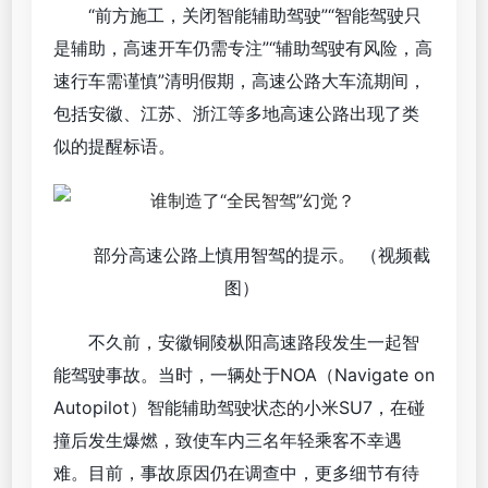
“前方施工，关闭智能辅助驾驶”“智能驾驶只
是辅助，高速开车仍需专注”“辅助驾驶有风险，高
速行车需谨慎”清明假期，高速公路大车流期间，
包括安徽、江苏、浙江等多地高速公路出现了类
似的提醒标语。
部分高速公路上慎用智驾的提示。 （视频截
图）
不久前，安徽铜陵枞阳高速路段发生一起智
能驾驶事故。当时，一辆处于NOA（Navigate on
Autopilot）智能辅助驾驶状态的小米SU7，在碰
撞后发生爆燃，致使车内三名年轻乘客不幸遇
难。目前，事故原因仍在调查中，更多细节有待