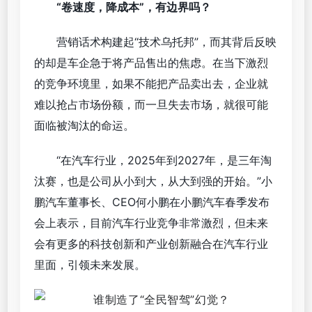
“卷速度，降成本”，有边界吗？
营销话术构建起“技术乌托邦”，而其背后反映
的却是车企急于将产品售出的焦虑。在当下激烈
的竞争环境里，如果不能把产品卖出去，企业就
难以抢占市场份额，而一旦失去市场，就很可能
面临被淘汰的命运。
“在汽车行业，2025年到2027年，是三年淘
汰赛，也是公司从小到大，从大到强的开始。”小
鹏汽车董事长、CEO何小鹏在小鹏汽车春季发布
会上表示，目前汽车行业竞争非常激烈，但未来
会有更多的科技创新和产业创新融合在汽车行业
里面，引领未来发展。