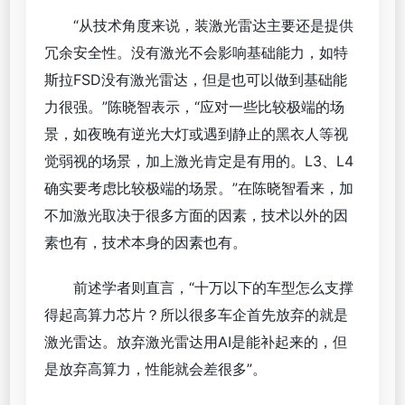
“从技术角度来说，装激光雷达主要还是提供
冗余安全性。没有激光不会影响基础能力，如特
斯拉FSD没有激光雷达，但是也可以做到基础能
力很强。”陈晓智表示，“应对一些比较极端的场
景，如夜晚有逆光大灯或遇到静止的黑衣人等视
觉弱视的场景，加上激光肯定是有用的。L3、L4
确实要考虑比较极端的场景。”在陈晓智看来，加
不加激光取决于很多方面的因素，技术以外的因
素也有，技术本身的因素也有。
前述学者则直言，“十万以下的车型怎么支撑
得起高算力芯片？所以很多车企首先放弃的就是
激光雷达。放弃激光雷达用AI是能补起来的，但
是放弃高算力，性能就会差很多”。