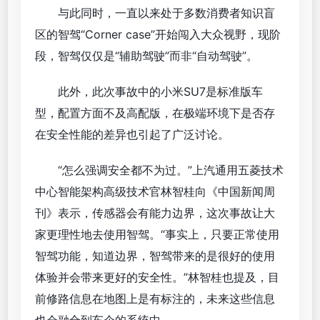
与此同时，一直以来处于多数消费者知识盲
区的智驾“Corner case”开始闯入大众视野，现阶
段，智驾仅仅是“辅助驾驶”而非“自动驾驶”。
此外，此次事故中的小米SU7是标准版车
型，配置方面不及高配版，在极端环境下是否存
在安全性能的差异也引起了广泛讨论。
“怎么强调安全都不为过。”上汽通用五菱技术
中心智能架构高级技术官林智桂向《中国新闻周
刊》表示，传感器会有能力边界，这次事故让大
家更理性地去使用智驾。“事实上，只要正常使用
智驾功能，知道边界，智驾带来的是很好的使用
体验并会带来更好的安全性。”林智桂也提及，目
前修路信息在地图上是有标注的，未来这些信息
也会融合到车企的系统中。