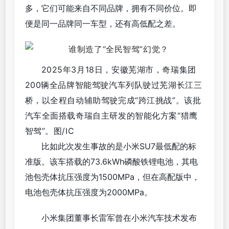
多，它们可能来自不同品牌，拥有不同价位。即
便是同一品牌同一车型，还有高低配之差。
2025年3月18日，安徽芜湖市，奇瑞集团
200辆全品牌智能驾驶汽车列队驶过芜湖长江三
桥，以全程自动辅助驾驶完成“跨江挑战”。该批
汽车全面搭载奇瑞自主研发的智能化方案“猎鹰
智驾”。图/IC
比如此次发生事故的是小米SU7最低配的标
准版。该车搭载的73.6kWh磷酸铁锂电池，其电
池包壳体抗压强度为1500MPa，但在高配版中，
电池包壳体抗压强度为2000MPa。
小米集团董事长雷军曾在小米汽车技术发布