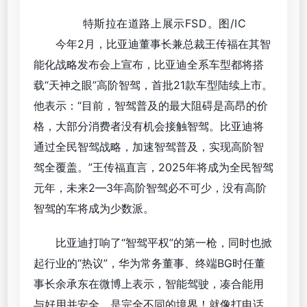
特斯拉在道路上展示FSD。图/IC
今年2月，比亚迪董事长兼总裁王传福在其智
能化战略发布会上宣布，比亚迪全系车型都将搭
载“天神之眼”高阶智驾，首批21款车型陆续上市。
他表示：“目前，智驾普及的最大阻碍是高昂的价
格，大部分消费者没有机会接触智驾。比亚迪将
通过全民智驾战略，加速智驾普及，实现高阶智
驾全覆盖。”王传福直言，2025年将成为全民智驾
元年，未来2—3年高阶智驾必不可少，没有高阶
智驾的车将成为少数派。
比亚迪打响了“智驾平权”的第一枪，同时也掀
起行业的“热议”，华为常务董事、终端BG时任董
事长余承东在微博上表示，智能驾驶，凑合能用
与好用并安全，是完全不同的境界！就像打电话