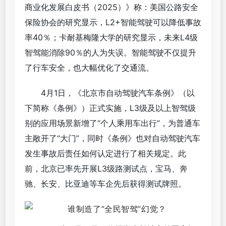
商业化发展白皮书（2025）》称：美国公路安全
保险协会的研究显示，L2+智能驾驶可以降低事故
率40％；卡耐基梅隆大学的研究显示，未来L4级
智驾能消除90％的人为失误。智能驾驶不仅提升
了行车安全，也大幅优化了交通流。
4月1日，《北京市自动驾驶汽车条例》（以
下简称《条例》）正式实施，L3级及以上智驾级
别的应用场景新增了“个人乘用车出行”，为普通车
主敞开了“大门”，同时《条例》也对自动驾驶汽车
发生事故后责任如何认定进行了相关规定。此
前，北京已率先开展L3级路测试点，宝马、奔
驰、长安、比亚迪等车企先后获得测试牌照。