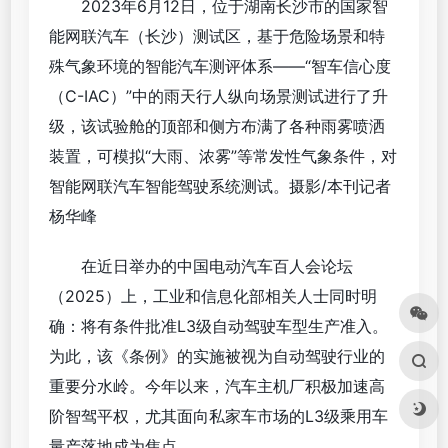
2023年6月12日，位于湖南长沙市的国家智
能网联汽车（长沙）测试区，基于危险场景和特
殊气象环境的智能汽车测评体系——“智车信心度
（C-IAC）”中的雨天行人纵向场景测试进行了升
级，该试验舱的顶部和侧方布满了各种雨雾喷洒
装置，可模拟“大雨、浓雾”等常发性气象条件，对
智能网联汽车智能驾驶系统测试。摄影/本刊记者
杨华峰
在近日举办的中国电动汽车百人会论坛
（2025）上，工业和信息化部相关人士同时明
确：将有条件批准L3级自动驾驶车型生产准入。
为此，该《条例》的实施被视为自动驾驶行业的
重要分水岭。今年以来，汽车主机厂积极加速高
阶智驾平权，尤其面向私家车市场的L3级乘用车
量产落地成为焦点。