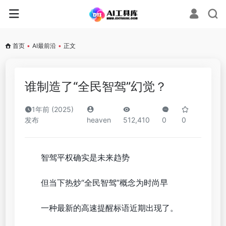
首页
•
AI最前沿
•
正文
谁制造了“全民智驾”幻觉？
1年前 (2025)
发布
heaven
512,410
0
0
智驾平权确实是未来趋势
但当下热炒“全民智驾”概念为时尚早
一种最新的高速提醒标语近期出现了。