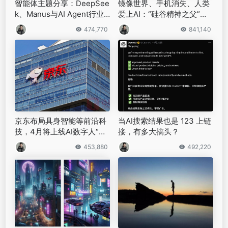
智能体主题分享：DeepSee
镜像世界、手机消失、人类
k、Manus与AI Agent行业
爱上AI：“硅谷精神之父”凯
现状，附51页PPT
文·凯利的2049预言
474,770
841,140
京东布局具身智能等前沿科
当AI搜索结果也是 123 上链
技，4月将上线AI数字人“千
接，有多大搞头？
人千面”｜钛媒体AGI
453,880
492,220