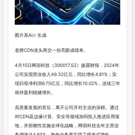
图片系
AI
生成
老牌CDN龙头再交一份亮眼成绩单。
4月15日
网宿科技
（300017.SZ）披露财报，2024年
公司实现营业收入49.32亿元，同比增长4.81%；实
现归母净利润6.75亿元，同比增长10.02%，连续三年
保持盈利稳健增长。
高质量发展的背后，离不公司开对主业的深耕。通过
对CDN及边缘计算、安全等领域加码投入推进应用落
地，并前瞻性实施全球化战略，网宿科技去年主营业
务增速达4.93%，海外业务更实现了爆发式增长。