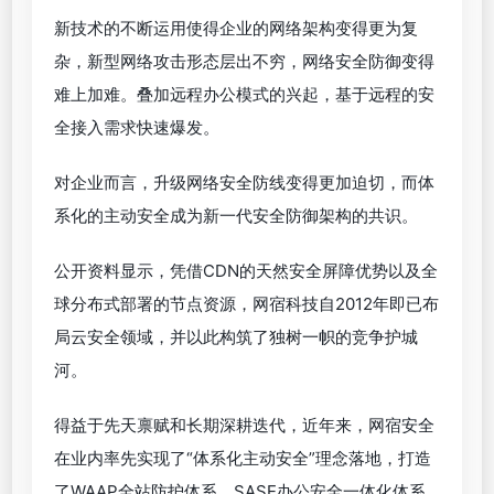
新技术的不断运用使得企业的网络架构变得更为复
杂，新型网络攻击形态层出不穷，网络安全防御变得
难上加难。叠加远程办公模式的兴起，基于远程的安
全接入需求快速爆发。
对企业而言，升级网络安全防线变得更加迫切，而体
系化的主动安全成为新一代安全防御架构的共识。
公开资料显示，凭借CDN的天然安全屏障优势以及全
球分布式部署的节点资源，网宿科技自2012年即已布
局云安全领域，并以此构筑了独树一帜的竞争护城
河。
得益于先天禀赋和长期深耕迭代，近年来，网宿安全
在业内率先实现了“体系化主动安全”理念落地，打造
了WAAP全站防护体系、SASE办公安全一体化体系