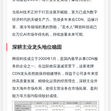
当前AI技术正对千行百业展开赋能，算力已成为数字
经济时代的关键生产力。凭借多年来在CDN、边缘计
算、液冷等领域积累的势能，“卖水人”网宿科技或已
在万亿AI市场夺得先机，持续放量未来可期。
深耕主业龙头地位稳固
网宿科技成立于2000年1月，是国内最早从事CDN服
务的企业之一。在边际效应递减背景下，这家老牌
CDN龙头依然能保持稳健增长，得益于公司多年来坚
持高质量发展、精细化运营的经营理念，深耕主业并
加大海外市场布局，使得主营业务在市场拓展、盈利
能力等方面均取得较好成绩。