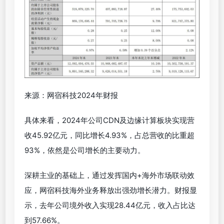
来源：网宿科技2024年财报
具体来看，2024年公司CDN及边缘计算板块实现营
收45.92亿元，同比增长4.93%，占总营收的比重超
93%，依然是公司增长的主要动力。
深耕主业的基础上，通过发挥国内+海外市场联动效
应，网宿科技海外业务释放出强劲增长潜力。财报显
示，去年公司境外收入实现28.44亿元，收入占比达
到57.66%。