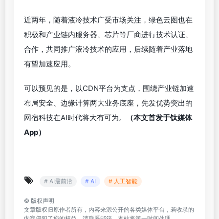
近两年，随着液冷技术广受市场关注，绿色云图也在
积极和产业链内服务器、芯片等厂商进行技术认证、
合作，共同推广液冷技术的应用，后续随着产业落地
有望加速应用。
可以预见的是，以CDN平台为支点，围绕产业链加速
布局安全、边缘计算两大业务底座，先发优势突出的
网宿科技在AI时代将大有可为。
（本文首发于钛媒体
App）
# AI最前沿
# AI
# 人工智能
©
版权声明
文章版权归原作者所有，内容来源公开的各类媒体平台，若收录的
内容侵犯了您的权益，请联系邮箱，本站将第一时间处理。