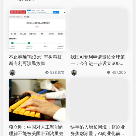
©
版权声明
文章版权归原作者所有，内容来源公开的各类媒体平台，若收录的
内容侵犯了您的权益，请联系邮箱，本站将第一时间处理。
上一篇
下一篇
别再用老旧截图工具！小旺
OpenAI并未让DeepSeek惊
AI截图这些隐藏buff让它必装
出一身冷汗
相关文章