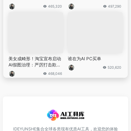
不止春晚“秧Bot” 宇树科技
我国AI专利申请量位全球第
新专利可演民族舞
一：今年进一步设立600亿
元国家人工智能基金
538,670
497,200
项立刚：中国对人工智能的
快手陷入增长困境：短剧业
理解不能被美国带到沟里去
务焦虑渐显，AI商业化前景
不明
465,320
497,290