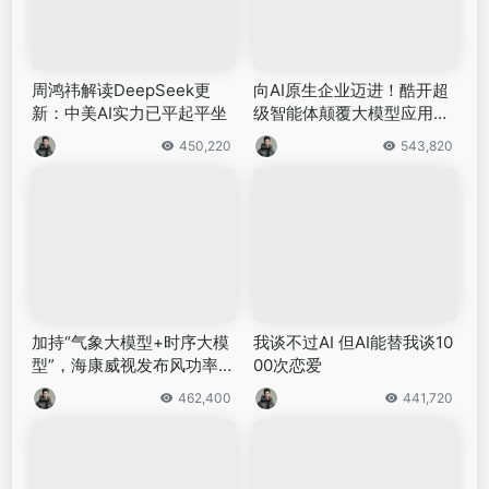
周鸿祎解读DeepSeek更
向AI原生企业迈进！酷开超
新：中美AI实力已平起平坐
级智能体颠覆大模型应用形
态
450,220
543,820
加持“气象大模型+时序大模
我谈不过AI 但AI能替我谈10
型”，海康威视发布风功率预
00次恋爱
测一体机
462,400
441,720