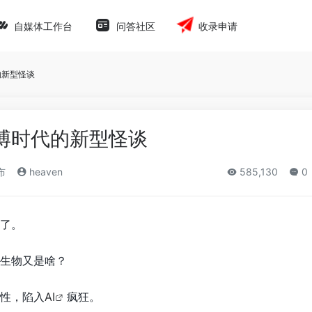
自媒体工作台
问答社区
收录申请
的新型怪谈
博时代的新型怪谈
布
heaven
585,130
0
了。
生物又是啥？
性，陷入
AI
疯狂。