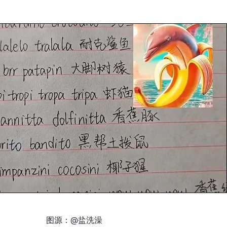
图源：@盐洗澡