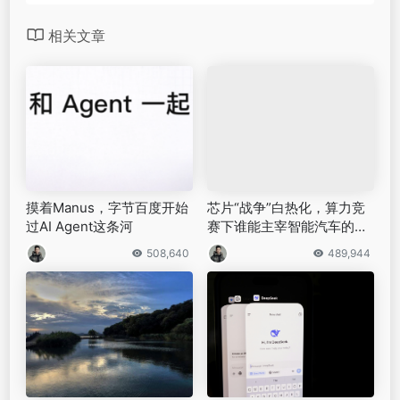
相关文章
摸着Manus，字节百度开始
芯片“战争”白热化，算力竞
过AI Agent这条河
赛下谁能主宰智能汽车的未
来？
508,640
489,944