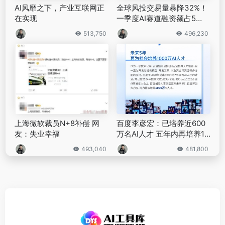
AI风靡之下，产业互联网正
全球风投交易量暴降32%！
在实现
一季度AI赛道融资额占5
8%，亚洲不足10%｜钛媒体
513,750
496,230
AGI
上海微软裁员N+8补偿 网
百度李彦宏：已培养近600
友：失业幸福
万名AI人才 五年内再培养10
00万
493,040
481,800