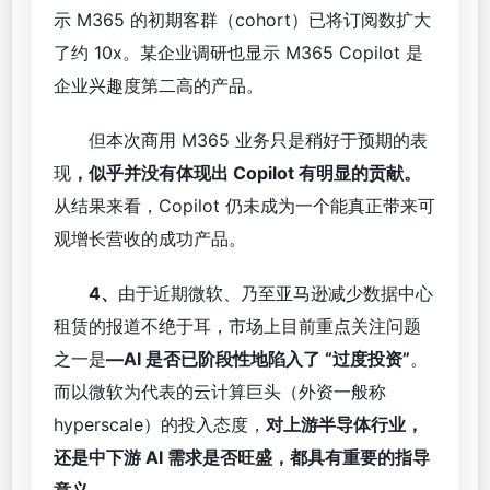
示 M365 的初期客群（cohort）已将订阅数扩大
了约 10x。某企业调研也显示 M365 Copilot 是
企业兴趣度第二高的产品。
但本次商用 M365 业务只是稍好于预期的表
现
，似乎并没有体现出 Copilot 有明显的贡献。
从结果来看，Copilot 仍未成为一个能真正带来可
观增长营收的成功产品。
4、
由于近期微软、乃至亚马逊减少数据中心
租赁的报道不绝于耳，市场上目前重点关注问题
之一是
—AI 是否已阶段性地陷入了 “过度投资”
。
而以微软为代表的云计算巨头（外资一般称
hyperscale）的投入态度，
对上游半导体行业，
还是中下游 AI 需求是否旺盛，都具有重要的指导
意义。