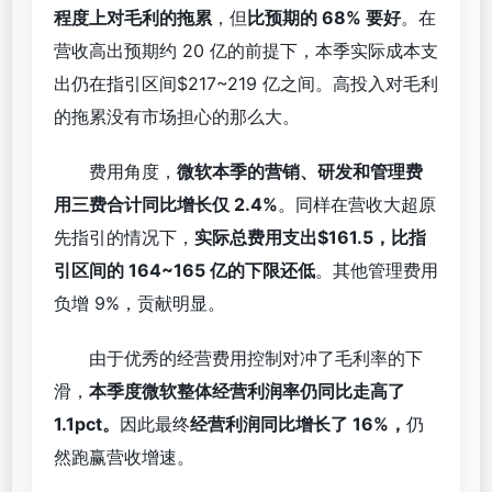
程度上对毛利的拖累
，但
比预期的 68% 要好
。在
营收高出预期约 20 亿的前提下，本季实际成本支
出仍在指引区间$217~219 亿之间。高投入对毛利
的拖累没有市场担心的那么大。
费用角度，
微软本季的营销、研发和管理费
用三费合计同比增长仅 2.4%
。同样在营收大超原
先指引的情况下，
实际总费用支出$161.5，比指
引区间的 164~165 亿的下限还低
。其他管理费用
负增 9%，贡献明显。
由于优秀的经营费用控制对冲了毛利率的下
滑，
本季度微软整体经营利润率仍同比走高了
1.1pct。
因此最终
经营利润同比增长了 16%，
仍
然跑赢营收增速。