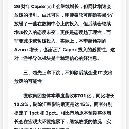
26 财年 Capex 支出会继续增长，但同比增速会
放缓的指引
。由此可见，即便微软可能确实减少/
放缓了一些在数据中心上的投入，但后续会继续
增加投入的态度未变，更多是态度趋于理性，而
非要减少或暂缓投入。实际上，本季超预期的
Azure 增长，也验证了 Capex 投入的必要性。这
对上游半导体板块是个稳定信心的好消息。
三、领先上窜下跳，不排除后续企业 IT 支出
放缓的可能性
微软集团整体本季度营收$701 亿，同比增长
13.3%，剔除汇率影响后更是达 15%。
两者分别
提速了 1pct 和 3pct。相比市场原本预期整体增
长会在宏观大环境拖累下，继续放缓的情况，实