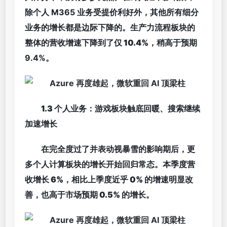
除个人 M365 业务受提价利好外，其他所有细分
业务的增长都是边际下降的。
生产力流程板块的
整体的营收增速下降到了仅 10.4%，
稍高于预期
9.4%。
1.3 个人业务：游戏板块触底回暖、搜索继续
加速增长
在完全度过了并表动视暴雪的影响期后，更
多个人计算板块的增长开始回归常态。
本季度营
收增长 6%，相比上季度近乎 0% 的增速明显改
善，也高于市场预期 0.5% 的增长。