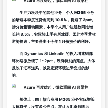
生产力板块中的其他业务，
个人 M365 业务
的增速本季度逆势走高到 10.5%，提速了 2pct。
拆分价量驱动因素，本季个人用户注册数同比增
长约 8.5%，实际较上季有所放缓。因此本季营收
逆势提速，
主要是由于今年 1 月份提价的利好
。
而 Dynamics 和 LinkedIn 的收入增速则都
环比略微放缓了 1~2pct，没有特别的亮点。大体
反映了汇率逆风，以及宏观环境边际变成的影
响。
整体上，由于核心商用 M365 业务实际增长
大体持平，没有多少亮点。在计入汇率影响后，