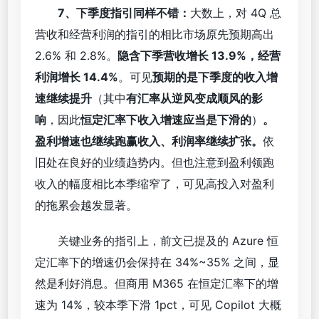
7、下季度指引同样不错：
大数上，对 4Q 总
营收和经营利润的指引的相比市场原先预期高出
2.6% 和 2.8%。
隐含下季营收增长 13.9%，经营
利润增长 14.4%
。可见
预期的是下季度的收入增
速继续提升
（其中
有汇率从逆风变成顺风的影
响
，因此
恒定汇率下收入增速应当是下滑的
）
。
盈利增速也继续跑赢收入、利润率继续扩张。
依
旧处在良好的业绩趋势内。但也注意到盈利领跑
收入的幅度相比本季缩窄了，可见高投入对盈利
的拖累会越发显著。
关键业务的指引上，前文已提及的 Azure 恒
定汇率下的增速仍会保持在 34%~35% 之间，显
然是利好消息。但商用 M365 在恒定汇率下的增
速为 14%，较本季下滑 1pct，可见 Copilot 大概