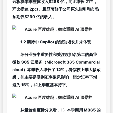
云板块本季整体收入$268 亿，同比增长 21%，
环比提速 2pct。且显著好于公司原先指引和市场
预期仅$260 亿的收入。
1.2 期待中 Copilot 的强劲增长并未体现
细分业务中重要性和关注度排名第二的
商业
微软 365 云服务
（Microsoft 365 Commercial
cloud）
本季收入增长了 12%
，看似较上季大幅放
缓，但主要是
受到汇率逆风影响，恒定汇率下增
速为 15%，和上季度基本持平。
从量价角度拆分来看，1）本
季商用 M365 的