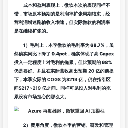
成本和盈利表现上，微软本次的表现同样不
错，
市场原本预期的是利润率扩张周期结束，经
营利润增速跑输收入增速，但实际微软的利润率
是在继续扩张的。
1）毛利上，本季微软的
毛利率为 68.7%，虽
然确实同比下降了 0.4pct，
确实
体现了高 Capex
投入一定程度上对毛利的拖累
，但
比预期的 68%
仍是要好
。并且在实际营收高出预期 20 亿的前提
下，本季实际的 COGS 为$219 亿，仍在指引区
间$217~219 亿之间。同样可见投入对毛利的拖
累没有市场担心的那么大。
2）费用角度，
微软本季的营销、研发和管理