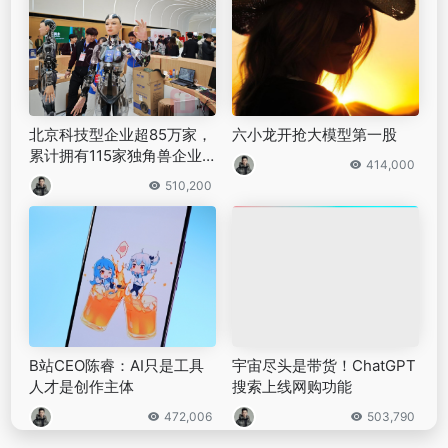
北京科技型企业超85万家，
六小龙开抢大模型第一股
累计拥有115家独角兽企业
414,000
居全国首位｜钛快讯
510,200
B站CEO陈睿：AI只是工具
宇宙尽头是带货！ChatGPT
人才是创作主体
搜索上线网购功能
472,006
503,790