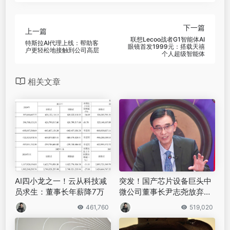
下一篇
上一篇
联想Lecoo战者G1智能体AI
特斯拉AI代理上线：帮助客
眼镜首发1999元：搭载天禧
户更轻松地接触到公司高层
个人超级智能体
相关文章
AI四小龙之一！云从科技减
突发！国产芯片设备巨头中
员求生：董事长年薪降7万
微公司董事长尹志尧放弃美
国籍，恢复为中国国籍｜硅
461,760
519,020
基世界