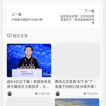
好在经过一段时间的摸索，品牌和广告公司积累了不
少经验，即便不能彻底解决法律、伦理上的纷争，至
少已逐渐找准界线，最大限度规避风险。
比如针对版权、隐私保护问题，大型广告公司就通过
私有化部署、自研工具等方式予以解决。像WPP的
“WPP Open”系统，虽然集成了亚马逊、谷歌的大模
型，但保持自有知识产权库安全。值得一提的是，对
于广告公司来讲，这种对AI技术的驾驭能力还有一层
重要意义：让客户意识到AI不能完全取代人，证明了
广告代理商在AI时代仍有不可替代的价值。
而面对更为复杂的知识产权归属和伦理争议，各方目
前的重点在于求同存异，希望在业内达成共识、加强
自我约束，后续的产权保护和纠纷处理，则要依靠监