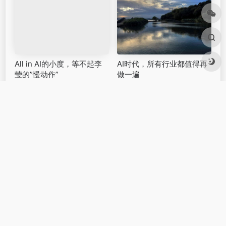
管层、平台等各方合力。比如科大讯飞早前推出了针
对数字人版权保护的“虚拟人身份认证系统”就获得好
评，假以时日，类似的素材、广告片版权保护制度，
有望得到更大范围推广。
说到底，任何技术变革都不可能一蹴而就，弯路、争
议向来是不可缺少的一环。但也只有在实践中暴露问
题、解决问题，才能让行业扫清迷雾，找准前进的方
向。
# AI最前沿
# AI
# 人工智能
©
版权声明
文章版权归原作者所有，内容来源公开的各类媒体平台，若收录的
内容侵犯了您的权益，请联系邮箱，本站将第一时间处理。