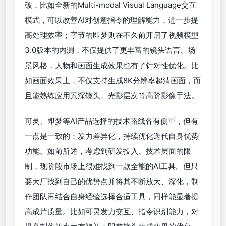
携程双11 AI短片“满世界躺平的埃及法老”因抽象画风
出圈
从上述案例可见，要完全读懂舆论偏好、攻克技术难
题，确实不容易。但只要品牌、创作团队足够用心，
依然能在有限条件下拍出让用户满意的优质AI广告
片。
未来之路：一大机遇，两大挑战
可以肯定的是，AI广告片已走在越来越成熟的路上。
接下来，随着各类工具不断推陈出新、制作经验持续
积累，一系列技术关卡有望被逐一突破。