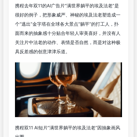
可口可乐和《沉船》、《呐喊》、《戴珍珠耳环的女
孩》等艺术名作结合在一起，传达了“Real Magic”的
品牌理念，就收到极好评价。
可口可乐早前的“Masterpiece”AI广告片创意大获赞
赏
此外，贴合品牌本身调性的短片，接地气的表现风格
更容易消弭人们和AI之间的距离感。