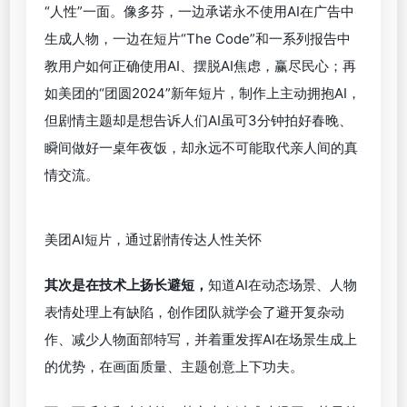
首先，无论任何时候，品牌TVC最重要是“用心”。好
的广告片——无论是传统人工拍摄还是AI辅助制作，
首要的都是传递“人性”关怀。
一些真正懂消费者，懂广告片意义的品牌和制作团
队，早已学会利用AI带来的冲突感、反差感展现品牌
“人性”一面。像多芬，一边承诺永不使用AI在广告中
生成人物，一边在短片“The Code”和一系列报告中
教用户如何正确使用AI、摆脱AI焦虑，赢尽民心；再
如美团的“团圆2024”新年短片，制作上主动拥抱AI，
但剧情主题却是想告诉人们AI虽可3分钟拍好春晚、
瞬间做好一桌年夜饭，却永远不可能取代亲人间的真
情交流。