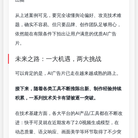
比如抽象风格的AI短片，就能将人物表情不自然、动
作迟缓等硬伤合理转换成“笑点”。
携程去年双11的AI广告片“满世界躺平的埃及法老”是
很好的例子，把形象威严、神秘的埃及法老塑造成一
个“逃出”金字塔在全球各大景点“躺平”的打工人，扑
面而来的抽象感十分贴合年轻人审美喜好，并没有人
关注片中法老的动作、表情是否自然，而是对这种极
具反差感的创意津津乐道。