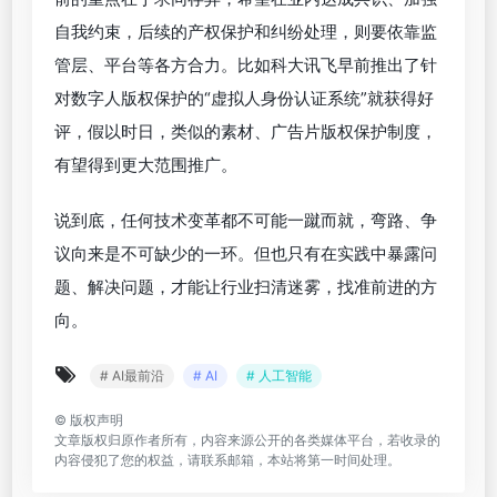
伦理和商誉风险。
大众汽车巴西公司70周年短片中，使用AI技术“复活”
已故歌手Elis Regina的行为就招致大量争议：既有网
友夸赞情怀满分，让Elis Regina与女儿在歌声中重逢
的方式十分感人；也有部分网友、媒体抨击AI复活已
故知名人物的行为可能会误导公众，巴西国家广告自
律委员会（Conar）更启动了针对大众的道德调查。
大众汽车在广告片中用AI复活已故歌手Elis Regina的
做法招致非议
客观地说，由于AI广告片兴起时间不算长，且各国国
情不同、各方利益纠葛复杂，现阶段业内还很难形成
统一规范。拿AI广告片成品著作权归属、侵权责任认
定问题来说，欧盟、美国等地就有截然不同的规定。