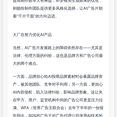
在技术基建方面，各大平台的AI产品/工具都在不断改
进：快手可灵就在近期发布了2.0视频生成模型，在
动态质量、语义响应、画面美学等环节取得了不少突
破，比如全新的Multi-modal Visual Language交互
模式，可以改善AI对创意指令的理解能力，进一步提
高处理效率；字节的即梦则在不久前开启了视频模型
3.0版本的内测，不仅提供了更丰富的镜头语言、场
景风格，人物和画面生成效果也有了针对性优化。比
如画面效果上，不仅支持生成8K分辨率超清画面，而
且能熟练应用景深镜头、光影层次等高阶影像手法。
可灵、即梦等AI产品选择的技术路线各有侧重，但有
一点是一致的：发力差异化，持续优化迭代自身优势
功能。如前所述，考虑到研发投入、技术层面的限
制，现阶段市场上很难找到一款全能的AI工具。但只