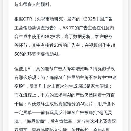
超出很多人的预料。
根据CTR（央视市场研究）发布的《2025中国广告
主营销趋势调查报告》，53.1%的广告主会在创意内
容生成中使用AIGC技术，高于数据分析、客户服务
等环节，其中有接近20%的广告主，在视频创作中超
50%的环节需要借助AI。
但使用AI，真的能帮广告人降本增效吗？情况似乎没
有那么乐观：为了确保AI广告里的主角不在片中“中途
变脸”，反复几十次上百次的生成调试是家常便饭；
而在流程上，甲方的需求与AI的产出仍然隔着十万百
千里；即便最终生成出真假难分的AI完片，用户也不
一定买单——前有玩具反斗城AI广告被痛批“毫无灵
魂”、“侮辱智商”，后有肯德基、麦当劳这对老冤家双
双翻车，更有品牌陷入法律、伦理纠纷。今年4月，