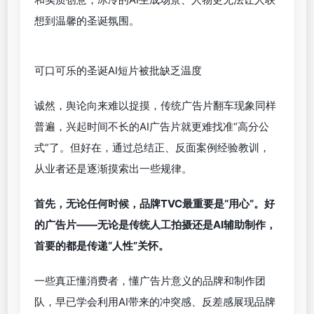
节前夕推出的AI短片。可口可乐透露，这段时长30秒
的广告，由三家业内顶尖的AI工作室合作完成，使用
了四个
人工智能
模型，以突出技术优势。客观地
讲，广告片本身质量不至于太糟糕，热气球等圣诞节
元素、北极熊和麋鹿奔跑场景的还原度尚算合格。但
短片推出后，网友最大的不满在于整条短片缺少主题
和实质创意，冰冷的AI生成场景、人物更无法让人联
想到温馨的圣诞氛围。
可口可乐的圣诞AI短片被批缺乏温度
诚然，舆论向来难以捉摸，传统广告片翻车现象同样
普遍，兴起时间不长的AI广告片就更难找准“高分公
式”了。但好在，通过总结正、反面案例经验教训，
从业者还是逐渐摸索出一些规律。