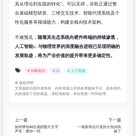
作。
通过与Gemini联动，这款眼镜具备“所见即搜索”的能
力。用户看见一个咖啡杯上的Logo，即可让Gemini
识别品牌、显示地图、预约时间，甚至播放相关音
乐。这一切，都无需动手操作。现场还展示了实时翻
译功能，不同语言的对话被同时翻译为英文浮现在镜
片中，打破语言壁垒。
目前，首批智能眼镜产品已进入可信测试阶段，并将
在近期开放开发者平台。谷歌还宣布将与时尚眼镜品
牌Gentle Monster和Wabby Parker合作，打造首批
基于Android XR的消费级智能眼镜，通过可日常佩戴
的时尚配件，打入主流市场。
AI
普惠时代的
“
谷歌答案
”
：下一步的