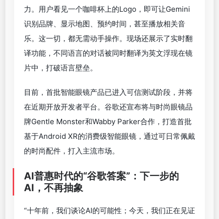
用方案，而是一个多形态协同生态。在处理工作或娱
乐时，用户可以佩戴高性能头显；而在移动场景中，
轻便的眼镜则成为理想助手。
这一战略正在由谷歌与三星、高通联合推进。首款搭
载Android XR的设备是三星的Project Moohan头戴
装置，通过Google Maps XR功能与Gemini整合，用
户只需发出语音指令，便能沉浸式“瞬移”到全球任意
地点。在体育应用中，例如MLB，用户可以仿佛置身
球场，实时获取球员数据和赛事分析。
谷歌在现场演示中首次揭示了新款搭载Android XR的
智能眼镜——这款设备历经十年探索而成，强调全天
佩戴的舒适性与技术集成能力。它内置摄像头、麦克
风、扬声器和可选的私密显示镜片，支持全语音交
互，不需掏出手机即可完成导航、搜索、通信等操