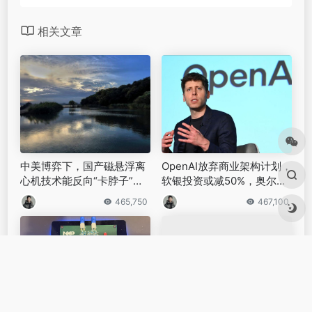
AI
，不再抽象
“十年前，我们谈论AI的可能性；今天，我们正在见证
其从理论到实践的转化”。可以见得，谷歌正通过整
合基础模型研发、三维交互技术、智能代理系统及个
性化服务等领域能力，构建全栈AI技术架构。
不难预见，
随着其生态系统向硬件终端的持续渗透，
人工智能
与物理世界的深度融合进程已呈现明确的
发展轨迹，将为产业价值的提升带来更多确定性。
# AI最前沿
# AI
# 人工智能
©
版权声明
文章版权归原作者所有，内容来源公开的各类媒体平台，若收录的
内容侵犯了您的权益，请联系邮箱，本站将第一时间处理。