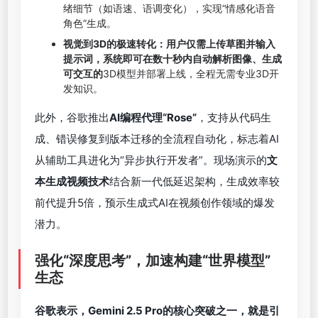
绪细节（如语速、语调变化），实现“情感化语音
角色”生成。
视觉到3D的极速转化：用户仅需上传草图并输入
提示词，系统即可在数十秒内自动解析图像、生成
可交互的
3D模型并部署上线，全程无需专业3D开
发知识。
此外，谷歌推出
AI编程代理“Rose”
，支持从代码生
成、错误修复到版本迁移的全流程自动化，标志着AI
从辅助工具进化为“异步执行开发者”。现场演示的
文
本生成视频技术
结合新一代低延迟架构，生成效率较
前代提升5倍，预示生成式AI在视频创作领域的爆发
潜力。
强化“深度思考”，加速构建
“
世界模型
”
生态
谷歌表示，
Gemini 2.5 Pro
的核心突破之一，就是引