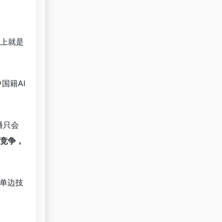
本上就是
中国籍AI
播只会
国竞争，
单边技