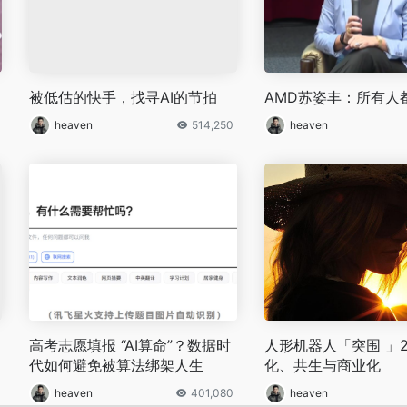
被低估的快手，找寻AI的节拍
AMD苏姿丰：所有人
heaven
514,250
heaven
高考志愿填报 “AI算命”？数据时
人形机器人「突围 」2
代如何避免被算法绑架人生
化、共生与商业化
heaven
401,080
heaven