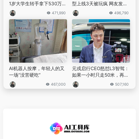
1岁大学生转手拿下530万融
型上线3天被玩疯 网友发现
资
大量OpenAI痕迹
471,990
496,790
AI机器人按摩，年轻人的又
元戎启行CEO怒怼L3智驾：
一场“没苦硬吃”
如果一小时只走50米，再安
全我们都不会用｜2025上海
467,000
507,160
车展