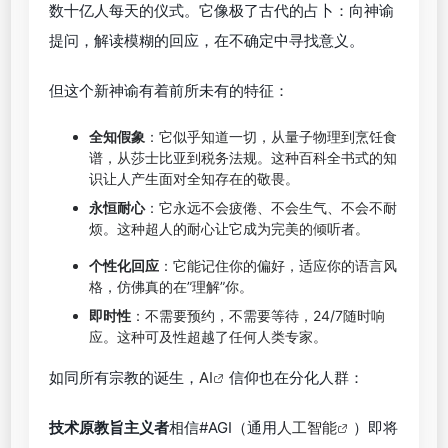
数十亿人每天的仪式。它像极了古代的占卜：向神谕
提问，解读模糊的回应，在不确定中寻找意义。
但这个新神谕有着前所未有的特征：
全知假象
：它似乎知道一切，从量子物理到烹饪食
谱，从莎士比亚到税务法规。这种百科全书式的知
识让人产生面对全知存在的敬畏。
永恒耐心
：它永远不会疲倦、不会生气、不会不耐
烦。这种超人的耐心让它成为完美的倾听者。
个性化回应
：它能记住你的偏好，适应你的语言风
格，仿佛真的在”理解”你。
即时性
：不需要预约，不需要等待，24/7随时响
应。这种可及性超越了任何人类专家。
如同所有宗教的诞生，
AI
信仰也在分化人群：
技术原教旨主义者
相信#AGI（通用
人工智能
）即将