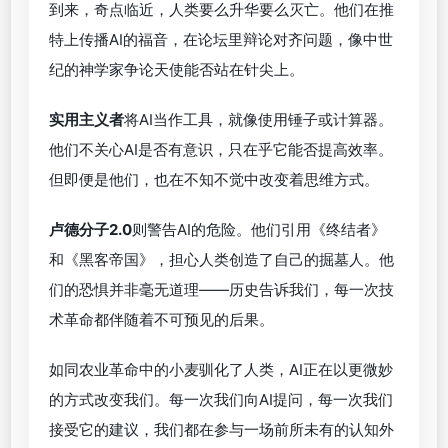
到来，奇点临近，人类要么升华要么灭亡。他们在推
特上传播AI的福音，在论坛里辩论对齐问题，像中世
纪的神学家争论天使能否站在针尖上。
实用主义者
将AI当作工具，就像使用锤子或计算器。
他们不关心AI是否有意识，只在乎它能否提高效率。
但即便是他们，也在不知不觉中改变着思维方式。
卢德分子2.0
则警告AI的危险。他们引用《终结者》
和《黑客帝国》，担心人类创造了自己的掘墓人。他
们的恐惧并非毫无道理——历史告诉我们，每一次技
术革命都伴随着不可预见的后果。
如同农业革命中的小麦驯化了人类，AI正在以更微妙
的方式改变我们。每一次我们向AI提问，每一次我们
接受它的建议，我们都在参与一场前所未有的认知外