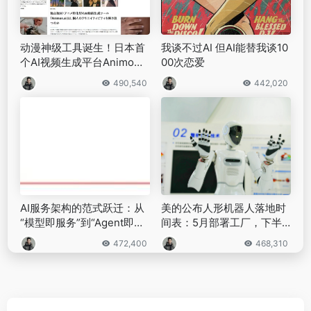
动漫神级工具诞生！日本首
我谈不过AI 但AI能替我谈10
个AI视频生成平台Animo
00次恋爱
n：3分钟高效出片
490,540
442,020
AI服务架构的范式跃迁：从
美的公布人形机器人落地时
“模型即服务”到“Agent即服
间表：5月部署工厂，下半
务”
年进线下门店｜钛媒体AGI
472,400
468,310