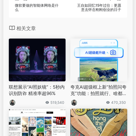
微软要做的智能体网络是什
王自如回忆15年过往：更愿
么
意去怀念刚刚创业的日子
相关文章
联想展示“AI照妖镜”：5秒内
夸克AI超级框上新“拍照问夸
识别防诈 精准率超96%
克”功能：拍照就行、啥都能
答
519,540
470,350