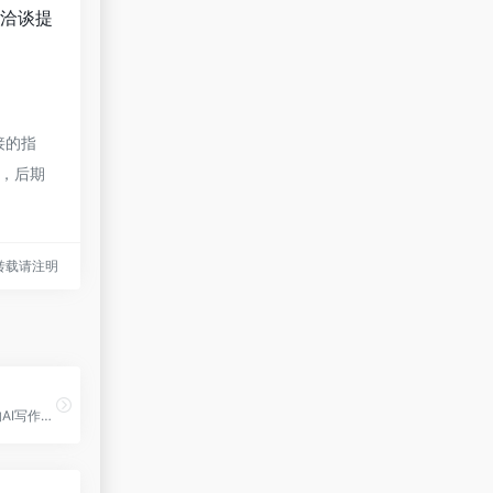
洽谈提
接的指
法，后期
tml转载请注明
专为小红书而生的AI写作工具，分分钟制造爆款。