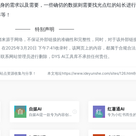
身的需求以及需要，一些确切的数据则需要找光点红的站长进行
率等！
特别声明
点红都来源于网络，不保证外部链接的准确性和完整性，同时，对于该外部链
，在2025年3月20日 下午7:41收录时，该网页上的内容，都属于合规合
联系网站管理员进行删除，DYS AI工具库不承担任何责任。
络站点资源收集与分享！
本文地址https://www.ideyunshe.com/sites/126.h
自媒AI
红薯通AI
自媒AI是一款专为内容创作者而生的AI工具，它提供AI改写、生成文章、小红书笔记生成、标题优化等功能，旨在帮助创作者轻松提升内容质量，提高阅读量，让内容更具吸引力。