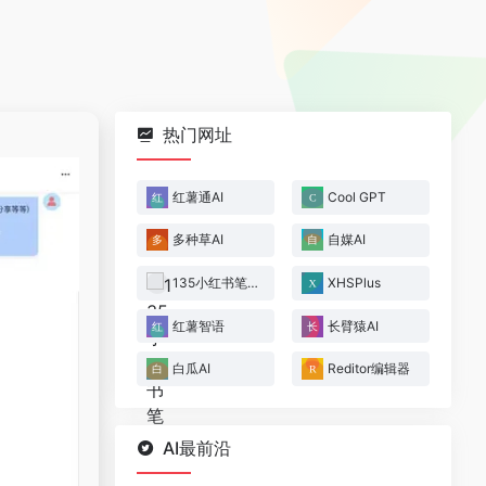
热门网址
红薯通AI
Cool GPT
多种草AI
自媒AI
135小红书笔记
XHSPlus
红薯智语
长臂猿AI
白瓜AI
Reditor编辑器
AI最前沿