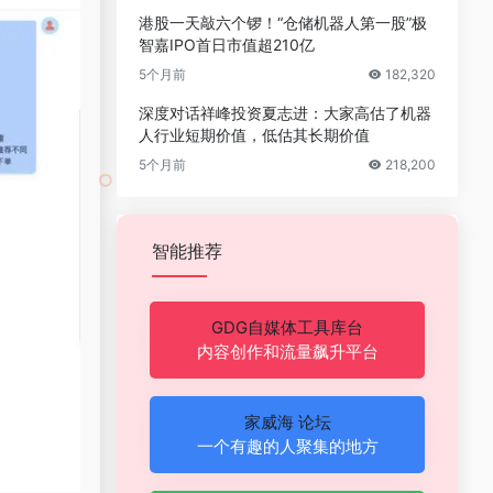
港股一天敲六个锣！“仓储机器人第一股”极
智嘉IPO首日市值超210亿
5个月前
182,320
深度对话祥峰投资夏志进：大家高估了机器
人行业短期价值，低估其长期价值
5个月前
218,200
智能推荐
GDG自媒体工具库台
内容创作和流量飙升平台
家威海 论坛
一个有趣的人聚集的地方