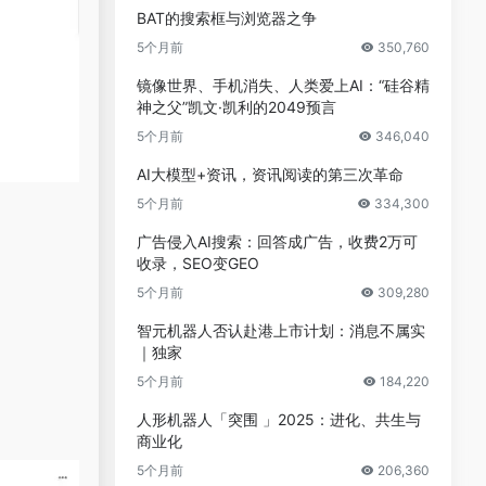
BAT的搜索框与浏览器之争
5个月前
350,760
镜像世界、手机消失、人类爱上AI：“硅谷精
神之父”凯文·凯利的2049预言
5个月前
346,040
AI大模型+资讯，资讯阅读的第三次革命
5个月前
334,300
广告侵入AI搜索：回答成广告，收费2万可
收录，SEO变GEO
5个月前
309,280
智元机器人否认赴港上市计划：消息不属实
｜独家
5个月前
184,220
人形机器人「突围 」2025：进化、共生与
商业化
5个月前
206,360