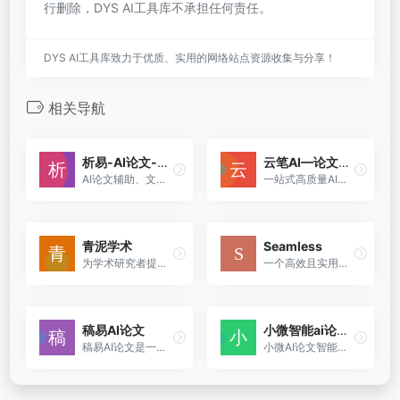
行删除，DYS AI工具库不承担任何责任。
DYS AI工具库致力于优质、实用的网络站点资源收集与分享！
相关导航
析易-AI论文-数据分析
云笔AI—论文生成
AI论文辅助、文献综述、SCI高清作图，零代码机器学习、数据查重降重、数理统计等，一键生成报告、导出模型、预测结果，点点鼠标就能搞定数据分析。
一站式高质量AI原创论文生成平台
青泥学术
Seamless
为学术研究者提供全面的文献分析、选题指导和投稿建议，极大地提高了学术研究的效率和质量
一个高效且实用的AI工具，专为科学研究和学术写作设计。它通过科学数据驱动的分析和快速文献检索功能，显著提升了文献综述的撰写效率，同时为非英语母语的研究人员提供了语言支持
稿易AI论文
小微智能ai论文写作
稿易AI论文是一款专业的AI论文写作助手，提供免费大纲生成、一键生成论文、无限改稿等服务。支持多学科选题，附带PPT、开题报告、任务书和真实参考文献。
小微AI论文智能生成软件，10分钟生成万字毕业论文、期刊论文、文献综述、PPT，附赠Aigc查重、降重报告、文献资料。只需一个标题，从开题报告到答辩一键生成软件，论文范文结构完整，包含摘要、目录、参考文献。