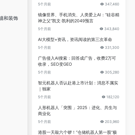
5个月前
347,460
镜像世界、手机消失、人类爱上AI：“硅谷精
墙和装饰
神之父”凯文·凯利的2049预言
5个月前
343,840
AI大模型+资讯，资讯阅读的第三次革命
5个月前
331,300
广告侵入AI搜索：回答成广告，收费2万可
收录，SEO变GEO
5个月前
305,280
智元机器人否认赴港上市计划：消息不属实
｜独家
5个月前
182,120
人形机器人「突围 」2025：进化、共生与
商业化
5个月前
203,960
港股一天敲六个锣！“仓储机器人第一股”极