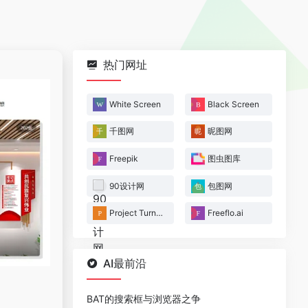
热门网址
White Screen
Black Screen
千图网
昵图网
Freepik
图虫图库
90设计网
包图网
Project Turntable
Freeflo.ai
AI最前沿
BAT的搜索框与浏览器之争