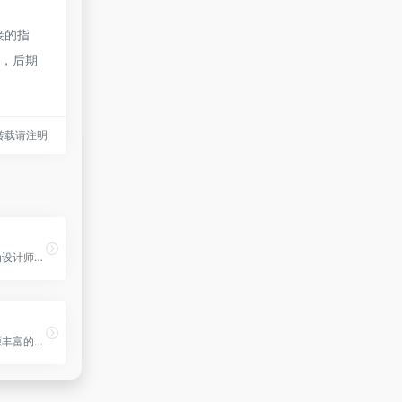
接的指
法，后期
tml转载请注明
素材中国是一个为设计师提供丰富资源的平台，特别适合需要免费素材进行学习和交流的用户。网站强调版权保护，提醒用户合法使用素材，避免商业侵权行为。通过提供素材上传和分享功...
千库网是一个资源丰富的素材下载平台，特别适合需要大量PNG图片和背景素材的设计师和企业用户。它提供的企业VIP服务满足了多行业多场景的用图需求，并提供了专享权益，如赔付保障.