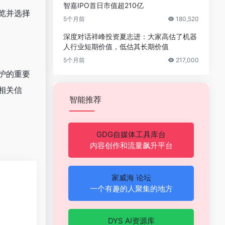
智嘉IPO首日市值超210亿
览并选择
5个月前
180,520
深度对话祥峰投资夏志进：大家高估了机器
人行业短期价值，低估其长期价值
5个月前
217,000
护的重要
相关信
智能推荐
GDG自媒体工具库台
内容创作和流量飙升平台
家威海 论坛
一个有趣的人聚集的地方
DYS AI资源库