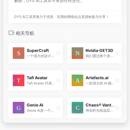
删除，DYS AI工具库不承担任何责任。
DYS AI工具库致力于优质、实用的网络站点资源收集与分享！
相关导航
SuperCraft
Nvidia·GET3D
一个强大的设计协作工具，特别适合需要快速从概念到可视化的设计团队
我们通过两个潜在代码生成 3D SDF 和纹理场。我们利用 DMTet 从 SDF 中提取 3D 表面网格，并查询表面点处的纹理场以获取颜色。我们使用在 2D 图像上定义的对抗损失进行训练。
Tafi Avatar
Artefacts.ai
Tafi Avatar 代表了3D角色创建的一大突破，它结合了20年的3D简化专业知识和先进的AI技术。无论是初学者还是专业创作者，Tafi都提供了一个快速、有趣且有回报的创作体验。
一款强大的 AI 辅助设计工具，它通过快速生成 3D 模型，帮助用户在设计、游戏开发和艺术创作等领域实现创意的快速实现和原型制作
Genie AI
Chaos® Vantage高阶应用
Genie AI是一个多功能的AI模型，它不仅能够处理复杂的编码任务，还能够在多个领域内提供创新的解决方案。随着技术的不断进步，预计Genie将在未来的人工智能发展中扮演更加重要的角色。
用实时光线追踪探索您的最复杂的3D场景。 使用 Chaos® Vantage，再也无需等待。只需要拖动完整的 V-Ray 场景到 Vantage 便可开始浏览。