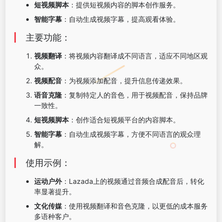
短视频脚本
：提供短视频内容的脚本创作服务。
智能字幕
：自动生成视频字幕，提高观看体验。
主要功能：
视频翻译
：将视频内容翻译成不同语言，适应不同地区观
众。
视频配音
：为视频添加配音，提升信息传递效果。
语音克隆
：复制特定人的音色，用于视频配音，保持品牌
一致性。
短视频脚本
：创作适合短视频平台的内容脚本。
智能字幕
：自动生成视频字幕，方便不同语言的观众理
解。
使用示例：
运动户外
：Lazada上的视频通过音频合成配音后，转化
率显著提升。
文化传媒
：使用视频翻译和音色克隆，以更低的成本服务
多语种客户。