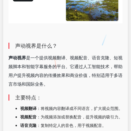
声动视界是什么？
声动视界
是一个提供视频翻译、视频配音、语音克隆、短视
频脚本和智能字幕服务的平台。它通过人工智能技术，帮助
用户提升视频内容的传播效果和商业价值，特别适用于多语
言市场和国际业务。
主要特点：
视频翻译
：将视频内容翻译成不同语言，扩大观众范围。
视频配音
：为视频添加或替换配音，提升视频的吸引力。
语音克隆
：复制特定人的音色，用于视频配音。