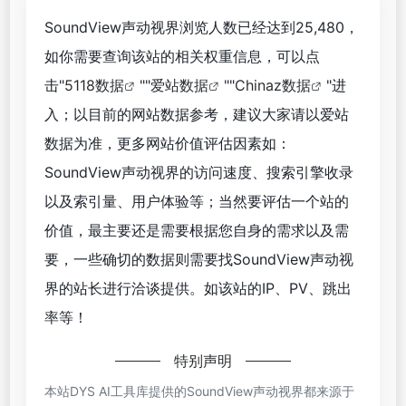
SoundView声动视界浏览人数已经达到25,480，
如你需要查询该站的相关权重信息，可以点
击"
5118数据
""
爱站数据
""
Chinaz数据
"进
入；以目前的网站数据参考，建议大家请以爱站
数据为准，更多网站价值评估因素如：
SoundView声动视界的访问速度、搜索引擎收录
以及索引量、用户体验等；当然要评估一个站的
价值，最主要还是需要根据您自身的需求以及需
要，一些确切的数据则需要找SoundView声动视
界的站长进行洽谈提供。如该站的IP、PV、跳出
率等！
特别声明
本站DYS AI工具库提供的SoundView声动视界都来源于