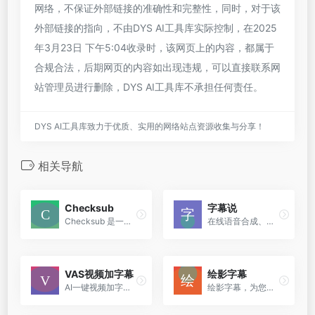
网络，不保证外部链接的准确性和完整性，同时，对于该
外部链接的指向，不由DYS AI工具库实际控制，在2025
年3月23日 下午5:04收录时，该网页上的内容，都属于
合规合法，后期网页的内容如出现违规，可以直接联系网
站管理员进行删除，DYS AI工具库不承担任何责任。
DYS AI工具库致力于优质、实用的网络站点资源收集与分享！
相关导航
Checksub
字幕说
Checksub 是一个利用人工智能技术提供视频和音频本地化服务的平台，它通过 AI 驱动的字幕生成和配音功能，帮助用户将视频内容翻译成不同语言，从而扩大观众范围。
在线语音合成、字幕及视频生成工具，制作视频无需出镜
VAS视频加字幕
绘影字幕
AI一键视频加字幕、字幕翻译
绘影字幕，为您提供视频加字幕、字幕制作、字幕翻译服务。软件采用先进的语音识别技术，自动识别视频中的人声，转化成字幕。并提供翻译服务，轻松制作中英字幕、中日字幕等双语字...