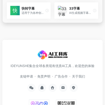
快转字幕
33字幕
适用于为各种创作者提供字幕制作、学习资源、会议记录、字幕制作等场景。
AI生成视频字幕，AI字幕翻译
IDEYUNSHE集合全球各类现有优质AI工具，欢迎您的体验
友链申请
免责声明
广告合作
关于我们