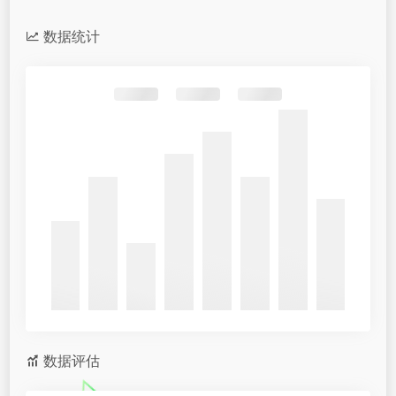
数据统计
数据评估