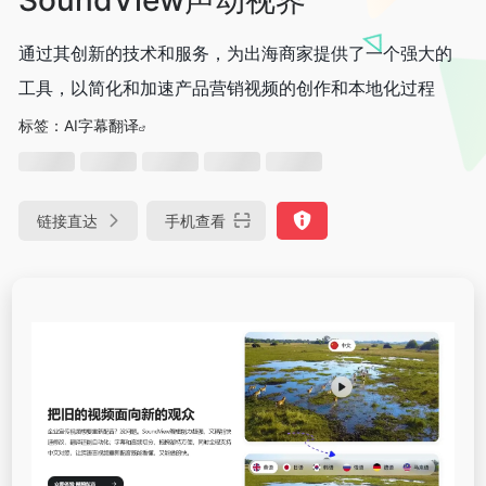
通过其创新的技术和服务，为出海商家提供了一个强大的
工具，以简化和加速产品营销视频的创作和本地化过程
标签：
AI字幕翻译
链接直达
手机查看