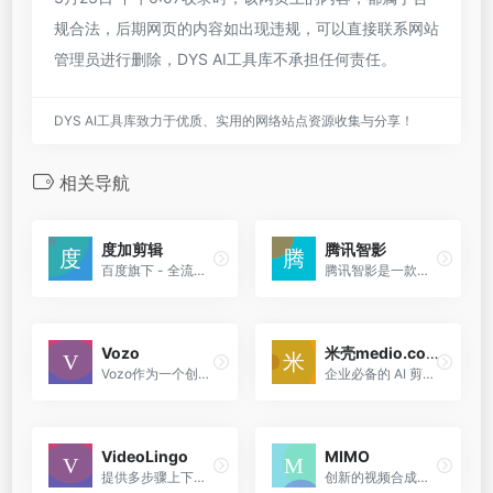
规合法，后期网页的内容如出现违规，可以直接联系网站
管理员进行删除，DYS AI工具库不承担任何责任。
DYS AI工具库致力于优质、实用的网络站点资源收集与分享！
相关导航
度加剪辑
腾讯智影
百度旗下 - 全流程AI创作工具
腾讯智影是一款集素材搜集、视频剪辑、渲染导出和发布于一体的云端智能视频创作工具。它提供强大的AI智能工具，支持文本配音、数字人播报、自动字幕识别等功能，助力影视行业翻新...
Vozo
米壳medio.cool
Vozo作为一个创新的AI视频编辑工具，通过其强大的脚本重写、声音编辑和口型同步功能，为用户提供了一个简单、高效的视频内容更新和本地化解决方案。
企业必备的 AI 剪辑工具，提供视频去水印、商品翻译、商品解说等功能，助力企业无惧出海，轻松实现视频内容的本地化和推广，无需下载，即可在线使用，方便快捷，支持企业在全球化...
VideoLingo
MIMO
提供多步骤上下文翻译、专业术语智能识别、影视级双语字幕制作、智能配音以及一键生成字幕配音等服务，支持多语言互译，助力视频内容全球传播，让知识无国界。
创新的视频合成平台，通过空间分解建模，实现对角色、动作和场景的可控合成，支持从单张图片生成可动画化角色，提取复杂3D动作，以及处理交互式现实场景，为用户提供高度灵活和逼...