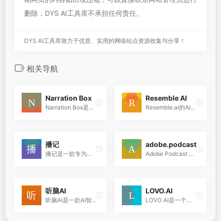
删除，DYS AI工具库不承担任何责任。
DYS AI工具库致力于优质、实用的网络站点资源收集与分享！
相关导航
Narration Box
Resemble AI
Narration Box是一种语音合成服务，用户可以创建画外音、旁白、有声读物、音频页面、播客等。它拥有超过700个人工智能增强的仿人叙述者，支持20多种语言，功能强大的语音编辑器，...
Resemble.ai的AI语音生成器是一个完整的生成式语音AI工具包，允许您在几秒钟内创建类似人类的声音。
播记
adobe.podcast
播记是一款专为播客创作者打造的智能shownotes生成工具。通过AI技术，帮助创作者快速生成高质量的播客shownotes，提升创作效率，优化内容管理。支持多种格式导出，让播客创作更轻松。
Adobe Podcast 是一个基于浏览器的AI音频录制和编辑工具，专为播客制作而设计。
听脑AI
LOVO.AI
听脑AI是一款AI智能语音助手，专注于语音转文本和实时录音总结，提供音视频转文字、实时录音转文本、AI总结、章节速览等功能。用户可以通过自由拖动文本查看音视频进度，享受便捷...
LOVO AI是一个功能强大的AI语音生成器，它通过提供多样化的语音选项和易用的编辑工具，帮助用户快速创建引人入胜的视频和音频内容。