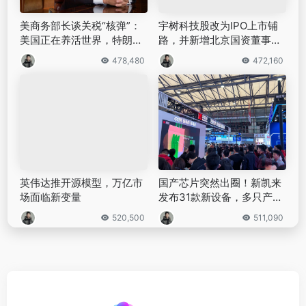
美商务部长谈关税“核弹”：
宇树科技股改为IPO上市铺
美国正在养活世界，特朗普
路，并新增北京国资董事｜
将为子孙保护美国｜硅基世
独家
478,480
472,160
界
英伟达推开源模型，万亿市
国产芯片突然出圈！新凯来
场面临新变量
发布31款新设备，多只产业
链个股涨超10%｜硅基世界
520,500
511,090