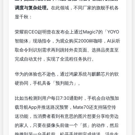
调度与复杂处理。
在此领域，不同厂家的旗舰手机各
显千秋：
荣耀前CEO赵明曾在发布会上通过Magic7的「YOYO
智能体」现场指令，为观众购买2000杯咖啡，AI从听
取命令到识别需求再到跳转外卖页面、选择品类直至
完成自动支付，实现了全流程任务执行。
华为的体验也不逊色，通过鸿蒙系统与麒麟芯片的软
硬协同，手机具备「预判能力」。
比如当检测到用户每日7:30通勤时，手机会自动预加
载导航App并推送路况预警，Mate70还支持隔空传
送功能，当消费者看到有意思的图片想要分享给旁边
的家人，只要在摄像头前做一个「抓」的动作，然后
拖拽到另一台手机前，松开手就能完成传送，活生生