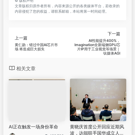
©
版权声明
文章版权归原作者所有，内容来源公开的各类媒体平台，若收录的
内容侵犯了您的权益，请联系邮箱，本站将第一时间处理。
下一篇
上一篇
AI性能提升400%，
黄仁勋：错过中国AI芯片市
Imagination全新端侧GPU芯
场 将造成巨大损失
片IP用于工业视觉等场景｜
钛媒体AGI
相关文章
AI正在触发一场身份革命
黄晓庆首度公开回应近期风
波，达闼联手国华成立人形