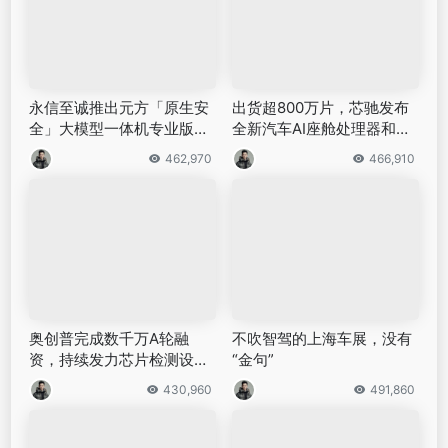
永信至诚推出元方「原生安
出货超800万片，芯驰发布
全」大模型一体机专业版、
全新汽车AI座舱处理器和智
大师版
控芯片｜钛媒体直击2025上
462,970
466,910
海车展
奥创普完成数千万A轮融
不吹智驾的上海车展，没有
资，持续发力芯片检测设备
“金句”
自主可控｜独家
430,960
491,860