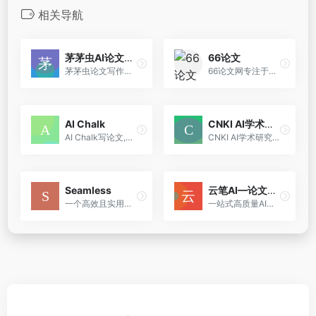
相关导航
茅茅虫AI论文写作助手
66论文
茅茅虫论文写作助手5分钟快速论文灵感，结合您的专业背景，从超五亿篇文献中搜索相关文献知识投喂MMC模型，精准校正生成内容，同时我们提供论文智能续写，实时论文查重，实时纠错，实时论文降重，一键引用，赋能高效写作，沉浸式享受。
66论文网专注于为学生和研究人员提供高效、便捷的论文写作解决方案
AI Chalk
CNKI AI学术研究助手
AI Chalk写论文,只需输入标题,自动完成毕业论文,全部AI生成,自带查重报告。AI Chalk写论文,论文格式规范,结构完整,包含摘要、目录、参考文献,符合学校毕业论文要求。
CNKI AI学术研究助手，是大模型时代同方知网全面拥抱AI、赋能科研创新的全新探索，是推进问答式增强检索和生成式知识服务的场景实践。
Seamless
云笔AI—论文生成
一个高效且实用的AI工具，专为科学研究和学术写作设计。它通过科学数据驱动的分析和快速文献检索功能，显著提升了文献综述的撰写效率，同时为非英语母语的研究人员提供了语言支持
一站式高质量AI原创论文生成平台